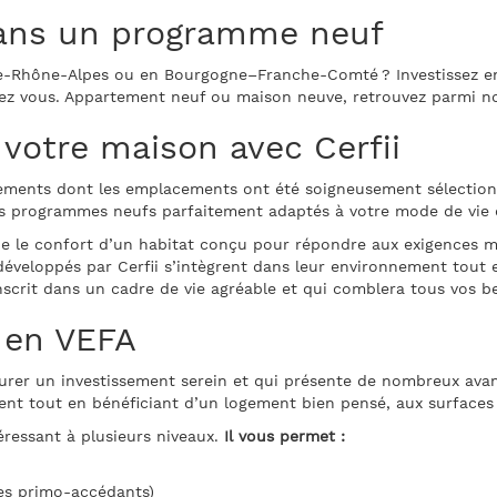
dans un programme neuf
-Rhône-Alpes ou en Bourgogne–Franche-Comté ? Investissez en
chez vous. Appartement neuf ou maison neuve, retrouvez parmi n
votre maison avec Cerfii
tements dont les emplacements ont été soigneusement sélection
 programmes neufs parfaitement adaptés à votre mode de vie e
 le confort d’un habitat conçu pour répondre aux exigences mo
éveloppés par Cerfii s’intègrent dans leur environnement tout e
nscrit dans un cadre de vie agréable et qui comblera tous vos b
 en VEFA
ssurer un investissement serein et qui présente de nombreux ava
ent tout en bénéficiant d’un logement bien pensé, aux surfaces 
éressant à plusieurs niveaux.
Il vous permet :
les primo-accédants)