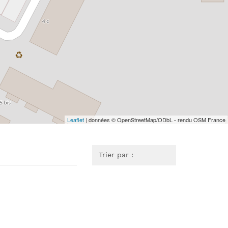
Leaflet
| données © OpenStreetMap/ODbL - rendu OSM France