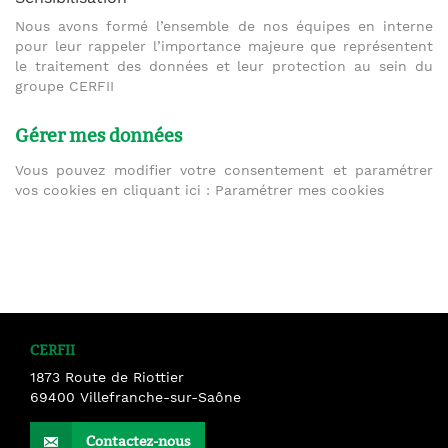
Nous avons formé l’ensemble de nos équipes en interne
pour leur rappeler l’importance majeure que représentent
le traitement des données et leur protection au sein du
groupe CERFII
Gérer mes données
Vous pouvez modifier votre consentement et paramétrer
vos cookies en cliquant ici :
Paramétrer mes cookies
CERFII
1873 Route de Riottier
69400
Villefranche-sur-Saône
Contactez-nous