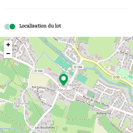
Localisation du lot
+
−